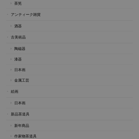
茶筅
アンティーク雑貨
酒器
古美術品
陶磁器
漆器
日本画
金属工芸
絵画
日本画
新品茶道具
新年商品
作家物茶道具