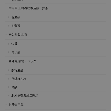
宇治茶 上林春松本店詰 抹茶
お濃茶
お薄茶
松栄堂製 お香
線香
匂い袋
西陣織 裂地・バック
数寄屋袋
帛紗ばさみ
帛紗
北村徳齋帛紗店製品
お稽古用品