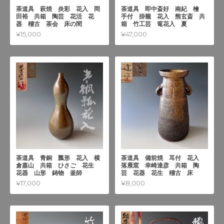
茶道具 萩焼 炎彩 花入 岡
茶道具 即中斎好 南紀 檜
田裕 共箱 陶芸 花活 花
手付 掛籠 花入 熊玄斎 共
器 稽古 茶会 床の間
箱 竹工芸 篭花入 夏
¥15,000
¥47,000
茶道具 青銅 瓢形 花入 横
茶道具 備前焼 耳付 花入
倉嘉山 共箱 ひさご 花生
落雁窯 幸崎達彦 共箱 陶
花器 山形 鋳物 釜師
芸 花器 花生 稽古 床
¥17,000
¥8,000