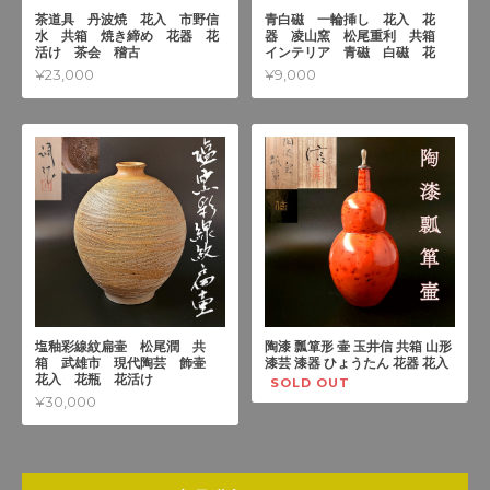
茶道具 丹波焼 花入 市野信
青白磁 一輪挿し 花入 花
水 共箱 焼き締め 花器 花
器 凌山窯 松尾重利 共箱
活け 茶会 稽古
インテリア 青磁 白磁 花
¥23,000
¥9,000
塩釉彩線紋扁壷 松尾潤 共
陶漆 瓢箪形 壷 玉井信 共箱 山形
箱 武雄市 現代陶芸 飾壷
漆芸 漆器 ひょうたん 花器 花入
花入 花瓶 花活け
SOLD OUT
¥30,000