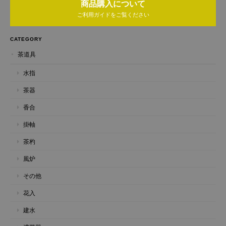
商品購入について
ご利用ガイドをご覧ください
CATEGORY
茶道具
水指
茶器
香合
掛軸
茶杓
風炉
その他
花入
建水