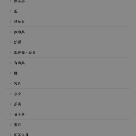
濃茶器
釜
煙草盆
炭道具
炉縁
風炉先・結界
香道具
棚
皆具
水次
茶碗
菓子器
蓋置
煎茶道具