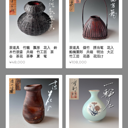
茶道具 竹籠 瓢形 花入 鈴
茶道具 煤竹 脛当篭 花入
木竹朋斎 共箱 竹工芸 茶
船橋重郎 共箱 明治 大正
会 茶花 茶事 夏 篭
竹工芸 花器 花活け
¥48,000
¥108,000