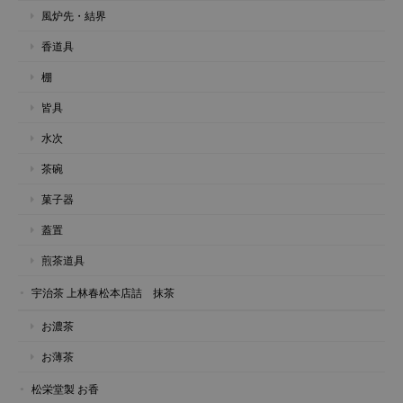
風炉先・結界
香道具
棚
皆具
水次
茶碗
菓子器
蓋置
煎茶道具
宇治茶 上林春松本店詰 抹茶
お濃茶
お薄茶
松栄堂製 お香