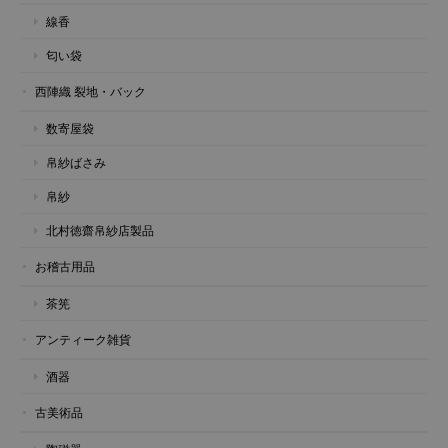
線香
匂い袋
西陣織 裂地・バック
数寄屋袋
帛紗ばさみ
帛紗
北村徳齋帛紗店製品
お稽古用品
茶筅
アンティーク雑貨
酒器
古美術品