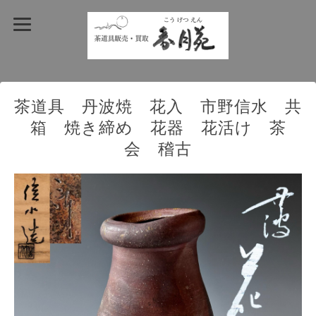
茶道具 丹波焼 花入 市野信水 共
箱 焼き締め 花器 花活け 茶
会 稽古