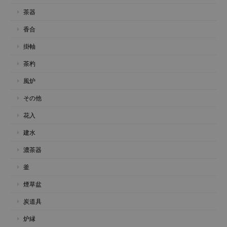
茶器
香合
掛軸
茶杓
風炉
その他
花入
建水
濃茶器
釜
煙草盆
炭道具
炉縁