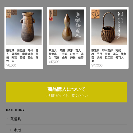
茶道具 備前焼 耳付 花
茶道具 青銅 瓢形 花入
茶道具 即中斎好 南紀
入 落雁窯 幸崎達彦 共
横倉嘉山 共箱 ひさご 花
檜 手付 掛籠 花入 熊玄
箱 陶芸 花器 花生 稽
生 花器 山形 鋳物 釜師
斎 共箱 竹工芸 篭花入
古 床
夏
¥17,000
¥8,000
¥47,000
商品購入について
ご利用ガイドをご覧ください
CATEGORY
茶道具
水指