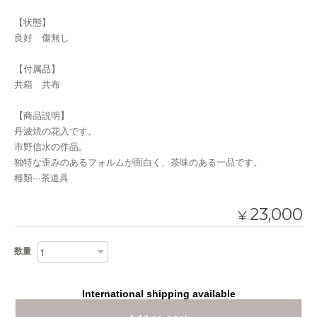
【状態】
良好 傷無し
【付属品】
共箱 共布
【商品説明】
丹波焼の花入です。
市野信水の作品。
独特な歪みのあるフォルムが面白く、茶味のある一品です。
種類···茶道具
23,000
¥
数量
International shipping available