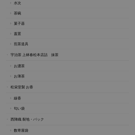
水次
茶碗
菓子器
蓋置
煎茶道具
宇治茶 上林春松本店詰 抹茶
お濃茶
お薄茶
松栄堂製 お香
線香
匂い袋
西陣織 裂地・バック
数寄屋袋