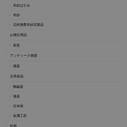
帛紗ばさみ
帛紗
北村徳齋帛紗店製品
お稽古用品
茶筅
アンティーク雑貨
酒器
古美術品
陶磁器
漆器
日本画
金属工芸
絵画