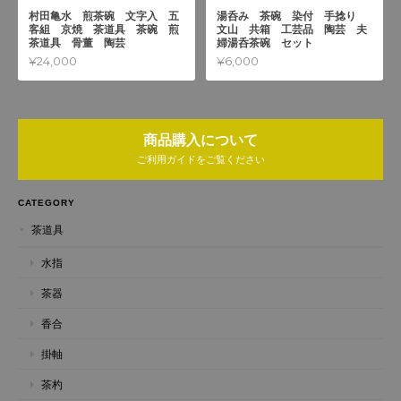
村田亀水 煎茶碗 文字入 五
湯呑み 茶碗 染付 手捻り
客組 京焼 茶道具 茶碗 煎
文山 共箱 工芸品 陶芸 夫
茶道具 骨董 陶芸
婦湯呑茶碗 セット
¥24,000
¥6,000
商品購入について
ご利用ガイドをご覧ください
CATEGORY
茶道具
水指
茶器
香合
掛軸
茶杓