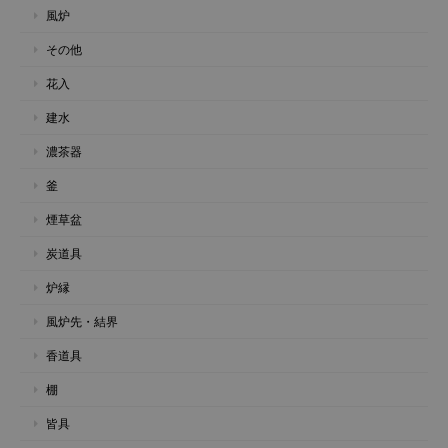
風炉
その他
花入
建水
濃茶器
釜
煙草盆
炭道具
炉縁
風炉先・結界
香道具
棚
皆具