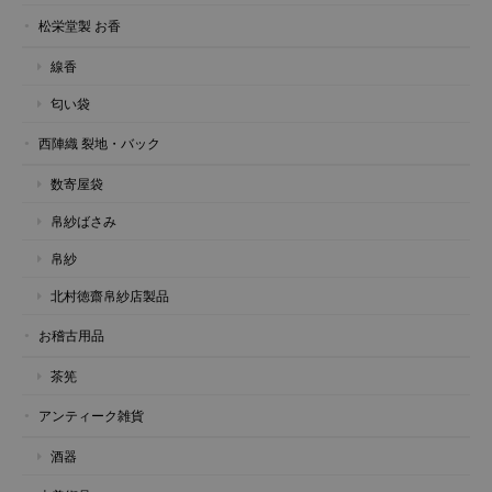
松栄堂製 お香
線香
匂い袋
西陣織 裂地・バック
数寄屋袋
帛紗ばさみ
帛紗
北村徳齋帛紗店製品
お稽古用品
茶筅
アンティーク雑貨
酒器