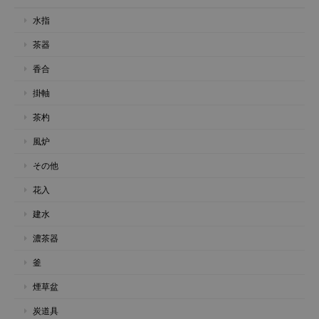
水指
茶器
香合
掛軸
茶杓
風炉
その他
花入
建水
濃茶器
釜
煙草盆
炭道具