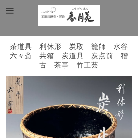
茶道具 利休形 炭取 籠師 水谷
六々斎 共箱 炭道具 炭点前 稽
古 茶事 竹工芸