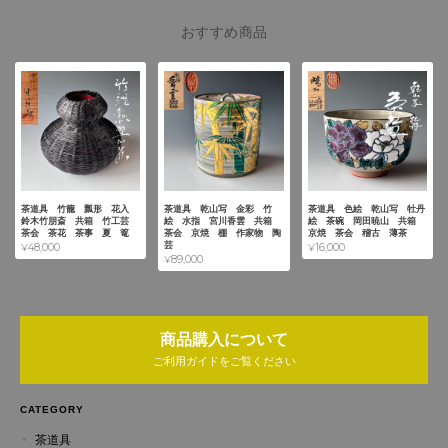
おすすめ商品
茶道具 竹籠 瓢形 花入
茶道具 乾山写 金彩 竹
茶道具 色絵 乾山写 牡丹
鈴木竹朋斎 共箱 竹工芸
絵 水指 宮川香雲 共箱
絵 茶碗 岡田暁山 共箱
茶会 茶花 茶事 夏 篭
茶会 京焼 棚 作家物 陶
京焼 茶会 稽古 薄茶
芸
¥48,000
¥16,000
¥89,000
商品購入について
ご利用ガイドをご覧ください
CATEGORY
茶道具