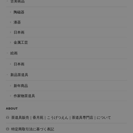
古美術品
陶磁器
漆器
日本画
金属工芸
絵画
日本画
新品茶道具
新年商品
作家物茶道具
ABOUT
茶道具販売｜香月苑｜こうげつえん｜茶道具専門店｜について
特定商取引法に基づく表記