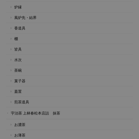
炉縁
風炉先・結界
香道具
棚
皆具
水次
茶碗
菓子器
蓋置
煎茶道具
宇治茶 上林春松本店詰 抹茶
お濃茶
お薄茶