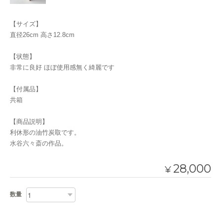
【サイズ】
直径26cm 高さ12.8cm
【状態】
非常に良好 ほぼ使用感無く綺麗です
【付属品】
共箱
【商品説明】
利休形の油竹炭取です。
水谷六々斎の作品。
28,000
¥
数量