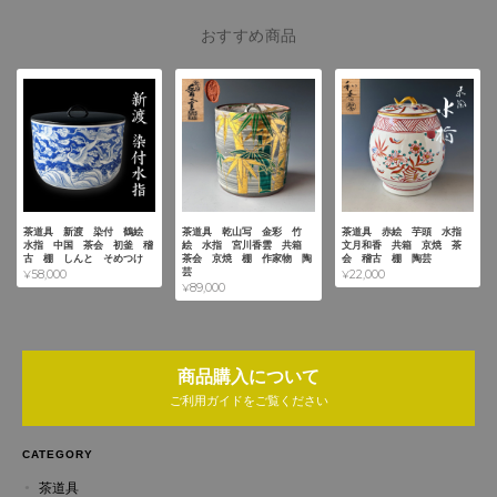
おすすめ商品
茶道具 新渡 染付 鶴絵
茶道具 乾山写 金彩 竹
茶道具 赤絵 芋頭 水指
水指 中国 茶会 初釜 稽
絵 水指 宮川香雲 共箱
文月和香 共箱 京焼 茶
古 棚 しんと そめつけ
茶会 京焼 棚 作家物 陶
会 稽古 棚 陶芸
芸
¥58,000
¥22,000
¥89,000
商品購入について
ご利用ガイドをご覧ください
CATEGORY
茶道具