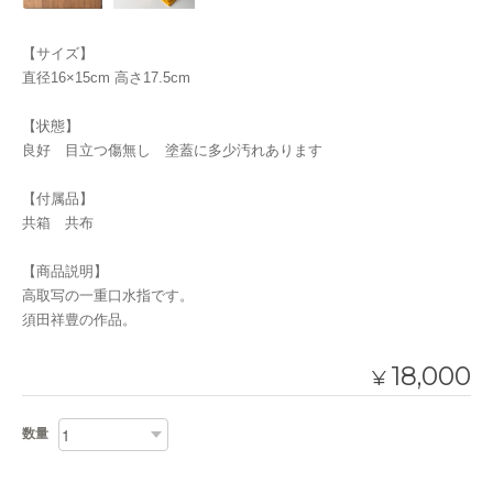
【サイズ】
直径16×15cm 高さ17.5cm
【状態】
良好 目立つ傷無し 塗蓋に多少汚れあります
【付属品】
共箱 共布
【商品説明】
高取写の一重口水指です。
須田祥豊の作品。
18,000
¥
数量