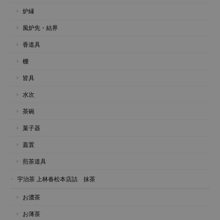
炉縁
風炉先・結界
香道具
棚
皆具
水次
茶碗
菓子器
蓋置
煎茶道具
宇治茶 上林春松本店詰 抹茶
お濃茶
お薄茶