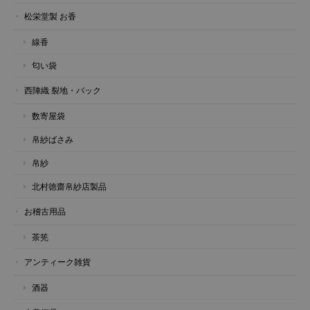
松栄堂製 お香
線香
匂い袋
西陣織 裂地・バック
数寄屋袋
帛紗ばさみ
帛紗
北村徳齋帛紗店製品
お稽古用品
茶筅
アンティーク雑貨
酒器