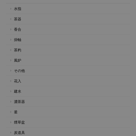
水指
茶器
香合
掛軸
茶杓
風炉
その他
花入
建水
濃茶器
釜
煙草盆
炭道具