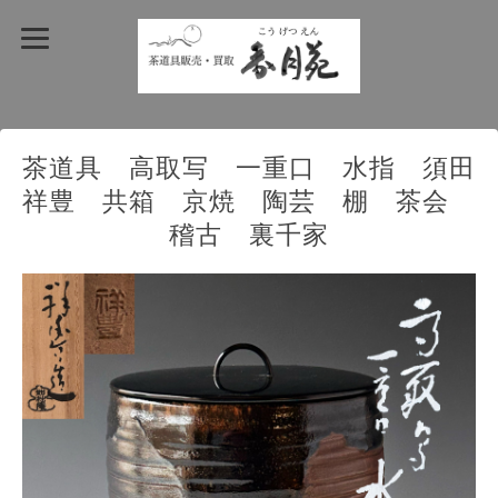
茶道具 高取写 一重口 水指 須田
祥豊 共箱 京焼 陶芸 棚 茶会
稽古 裏千家