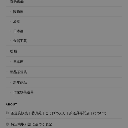
古美術品
陶磁器
漆器
日本画
金属工芸
絵画
日本画
新品茶道具
新年商品
作家物茶道具
ABOUT
茶道具販売｜香月苑｜こうげつえん｜茶道具専門店｜について
特定商取引法に基づく表記