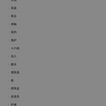
茶器
香合
掛軸
茶杓
風炉
その他
花入
建水
濃茶器
釜
煙草盆
炭道具
炉縁