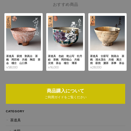
おすすめ商品
茶道具 萩焼 割高台 茶
茶道具 色絵 乾山写 牡丹
茶道具 古萩写 割高台 茶
碗 岡田裕 共箱 陶芸 茶
絵 茶碗 岡田暁山 共箱
碗 清水茂生 共箱 萬古
会 稽古 山口県
京焼 茶会 稽古 薄茶
焼 萩焼 濃茶 茶事 茶会
¥58,000
¥16,000
¥28,000
商品購入について
ご利用ガイドをご覧ください
CATEGORY
茶道具
水指