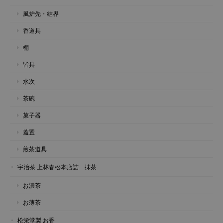
風炉先・結界
香道具
棚
皆具
水次
茶碗
菓子器
蓋置
煎茶道具
宇治茶 上林春松本店詰 抹茶
お濃茶
お薄茶
松栄堂製 お香