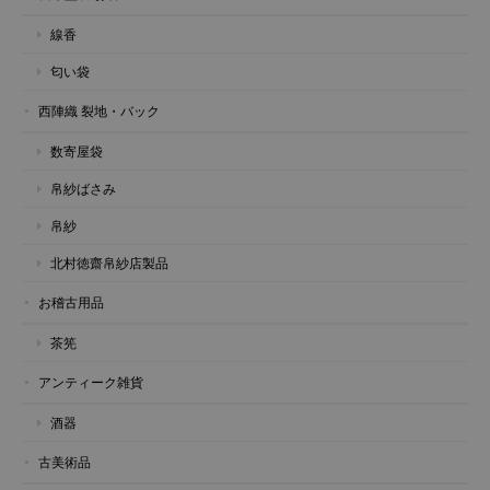
線香
匂い袋
西陣織 裂地・バック
数寄屋袋
帛紗ばさみ
帛紗
北村徳齋帛紗店製品
お稽古用品
茶筅
アンティーク雑貨
酒器
古美術品