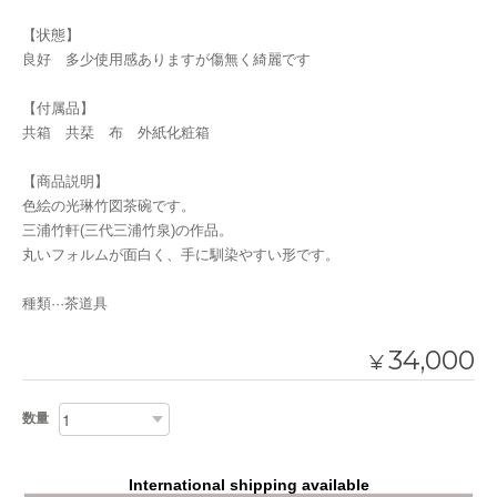
【状態】
良好 多少使用感ありますが傷無く綺麗です
【付属品】
共箱 共栞 布 外紙化粧箱
【商品説明】
色絵の光琳竹図茶碗です。
三浦竹軒(三代三浦竹泉)の作品。
丸いフォルムが面白く、手に馴染やすい形です。
種類···茶道具
34,000
¥
数量
International shipping available