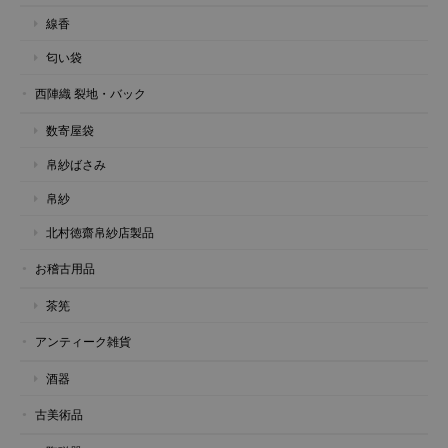
線香
匂い袋
西陣織 裂地・バック
数寄屋袋
帛紗ばさみ
帛紗
北村徳齋帛紗店製品
お稽古用品
茶筅
アンティーク雑貨
酒器
古美術品