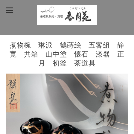
煮物椀 琳派 鶴蒔絵 五客組 静
寛 共箱 山中塗 懐石 漆器 正
月 初釜 茶道具