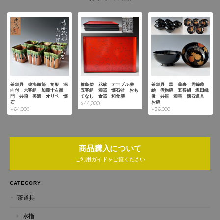
茶道具 鳴海織部 角形 深
輪島塗 花紋 テーブル膳
茶道具 黒 蓋裏 雲錦蒔
向付 六客組 加藤十右衛
五客組 漆器 懐石盆 おも
絵 煮物椀 五客組 坂田峰
門 共箱 美濃 オリベ 懐
てなし 食器 和食膳
俊 共箱 漆芸 懐石道具
石
お椀
¥44,000
¥64,000
¥36,000
商品購入について
ご利用ガイドをご覧ください
CATEGORY
茶道具
水指