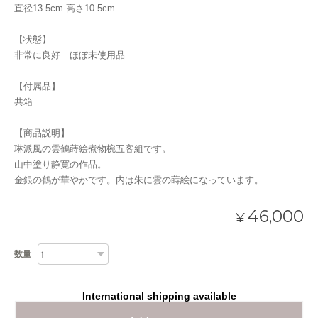
直径13.5cm 高さ10.5cm
【状態】
非常に良好 ほぼ未使用品
【付属品】
共箱
【商品説明】
琳派風の雲鶴蒔絵煮物椀五客組です。
山中塗り静寛の作品。
金銀の鶴が華やかです。内は朱に雲の蒔絵になっています。
46,000
¥
数量
International shipping available