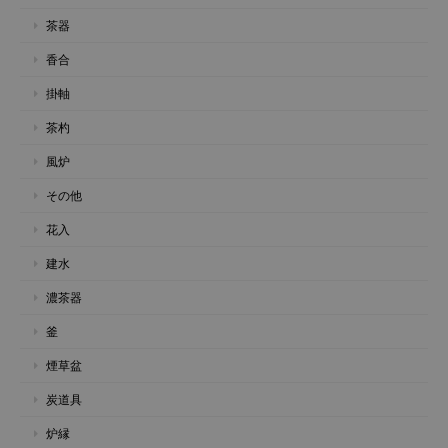
茶器
香合
掛軸
茶杓
風炉
その他
花入
建水
濃茶器
釜
煙草盆
炭道具
炉縁