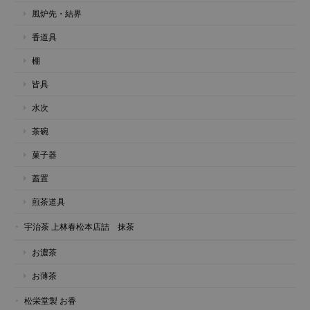
風炉先・結界
香道具
棚
皆具
水次
茶碗
菓子器
蓋置
煎茶道具
宇治茶 上林春松本店詰 抹茶
お濃茶
お薄茶
松栄堂製 お香