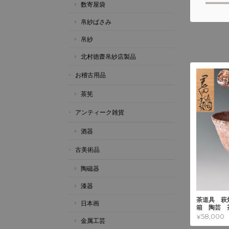
数寄屋袋
帛紗ばさみ
帛紗
北村徳齋帛紗店製品
お稽古用品
茶筅
アンティーク雑貨
酒器
古美術品
陶磁器
漆器
茶道具 萩
日本画
箱 陶芸 
¥58,000
金属工芸