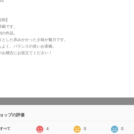
品】
説明】
茶碗です。
利の作品。
りとした赤みかかった土味が魅力です。
もよく、バランスの良いお茶碗。
やお稽古にお役立てください！
ョップの評価
4
0
0
すべて