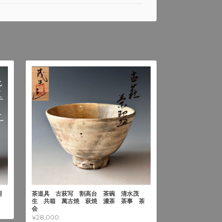
岡
茶道具 古萩写 割高台 茶碗 清水茂
生 共箱 萬古焼 萩焼 濃茶 茶事 茶
会
¥28,000