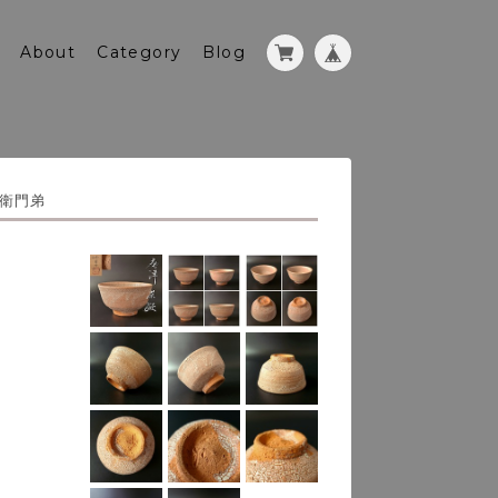
About
Category
Blog
衛門弟