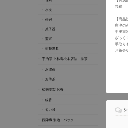
【付属
共箱
水次
【商品
茶碗
唐津の
菓子器
中里重
ざっく
蓋置
手取り
煎茶道具
お茶会
宇治茶 上林春松本店詰 抹茶
お濃茶
お薄茶
松栄堂製 お香
線香
シ
匂い袋
西陣織 裂地・バック