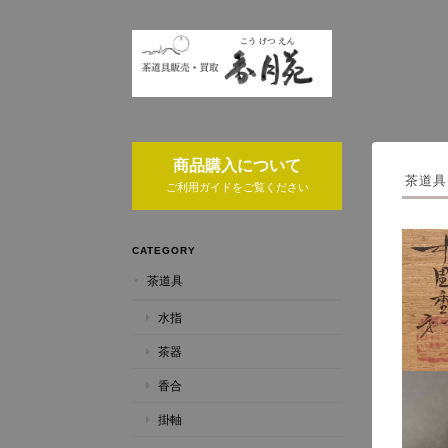
商品購入について
茶道具
ご利用ガイドをご覧ください
CATEGORY
茶道具
水指
茶器
香合
掛軸