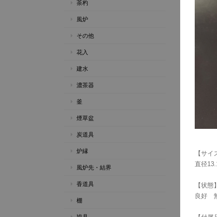
茶杓
風炉
その他
花入
建水
濃茶器
釜
煙草盆
炭道具
炉縁
【サイ
直径13.
風炉先・結界
香道具
【状態
良好 
棚
皆具