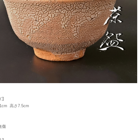
ズ】
1cm 高さ7.5cm
】
無傷