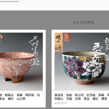
おすすめ商品
焼 割高台 茶碗 岡田裕 共
茶道具 色絵 乾山写 牡丹絵 茶碗 
茶会 稽古 山口県
田暁山 共箱 京焼 茶会 稽古 薄茶
¥16,000