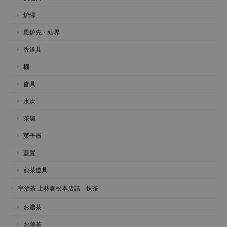
炉縁
風炉先・結界
香道具
棚
皆具
水次
茶碗
菓子器
蓋置
煎茶道具
宇治茶 上林春松本店詰 抹茶
お濃茶
お薄茶