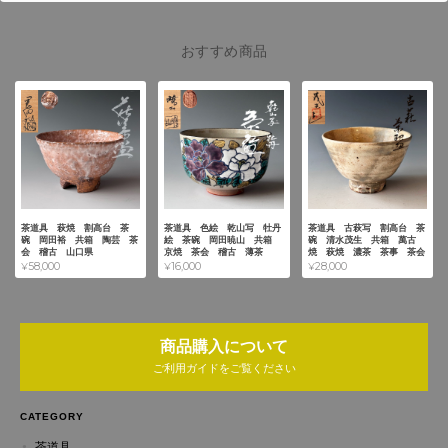
おすすめ商品
茶道具 萩焼 割高台 茶
茶道具 色絵 乾山写 牡丹
茶道具 古萩写 割高台 茶
碗 岡田裕 共箱 陶芸 茶
絵 茶碗 岡田暁山 共箱
碗 清水茂生 共箱 萬古
会 稽古 山口県
京焼 茶会 稽古 薄茶
焼 萩焼 濃茶 茶事 茶会
¥58,000
¥16,000
¥28,000
商品購入について
ご利用ガイドをご覧ください
CATEGORY
茶道具