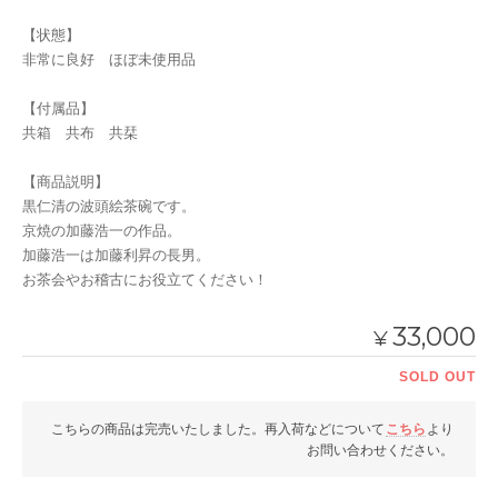
【状態】
非常に良好 ほぼ未使用品
【付属品】
共箱 共布 共栞
【商品説明】
黒仁清の波頭絵茶碗です。
京焼の加藤浩一の作品。
加藤浩一は加藤利昇の長男。
お茶会やお稽古にお役立てください！
33,000
¥
SOLD OUT
こちらの商品は完売いたしました。再入荷などについて
こちら
より
お問い合わせください。