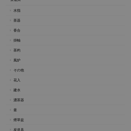
水指
茶器
香合
掛軸
茶杓
風炉
その他
花入
建水
濃茶器
釜
煙草盆
炭道具