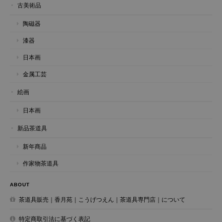
古美術品
陶磁器
漆器
日本画
金属工芸
絵画
日本画
新品茶道具
新年商品
作家物茶道具
ABOUT
茶道具販売｜香月苑｜こうげつえん｜茶道具専門店｜について
特定商取引法に基づく表記