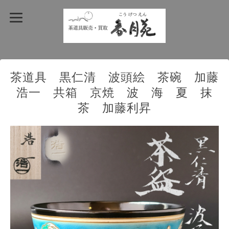
茶道具 黒仁清 波頭絵 茶碗 加藤
浩一 共箱 京焼 波 海 夏 抹
茶 加藤利昇