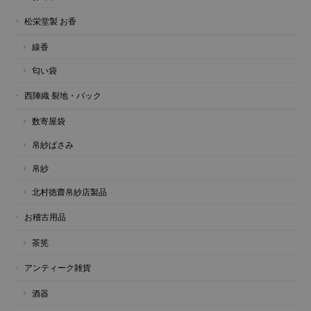
松栄堂製 お香
線香
匂い袋
西陣織 裂地・バック
数寄屋袋
帛紗ばさみ
帛紗
北村徳齋帛紗店製品
お稽古用品
茶筅
アンティーク雑貨
酒器