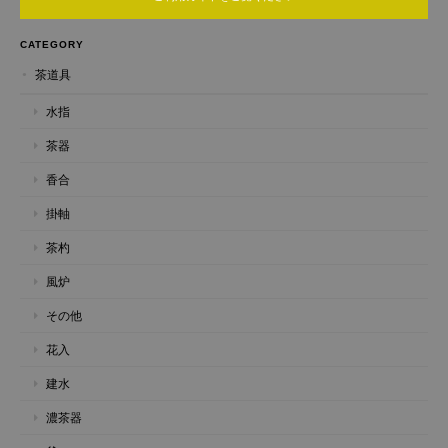
CATEGORY
茶道具
水指
茶器
香合
掛軸
茶杓
風炉
その他
花入
建水
濃茶器