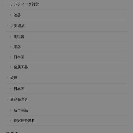
アンティーク雑貨
酒器
古美術品
陶磁器
漆器
日本画
金属工芸
絵画
日本画
新品茶道具
新年商品
作家物茶道具