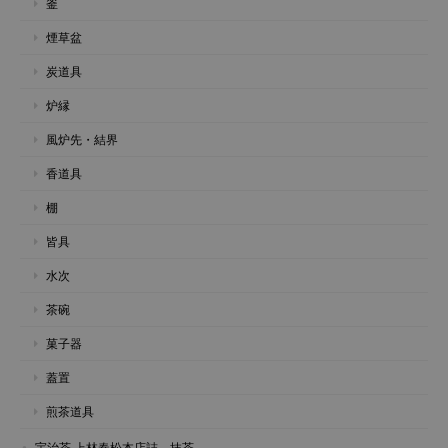
釜
煙草盆
炭道具
炉縁
風炉先・結界
香道具
棚
皆具
水次
茶碗
菓子器
蓋置
煎茶道具
宇治茶 上林春松本店詰 抹茶