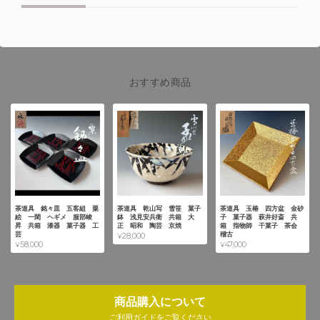
おすすめ商品
茶道具 銘々皿 五客組 粟
茶道具 乾山写 雪笹 菓子
茶道具 玉椿 四方盆 金砂
絵 一閑 ヘギメ 服部峻
鉢 浅見安兵衛 共箱 大
子 菓子器 萩井好斎 共
昇 共箱 漆器 菓子器 工
正 昭和 陶芸 京焼
箱 指物師 干菓子 茶会
芸
稽古
¥28,000
¥58,000
¥47,000
商品購入について
ご利用ガイドをご覧ください