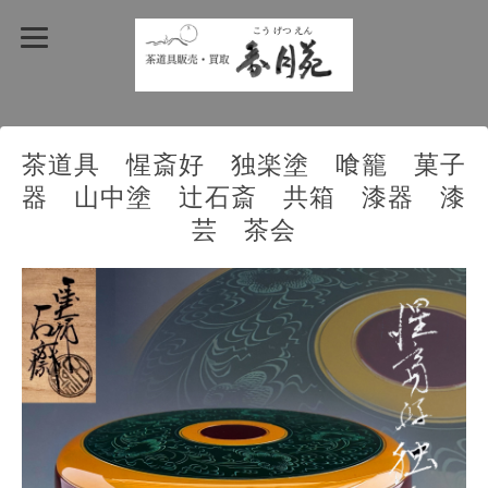
茶道具 惺斎好 独楽塗 喰籠 菓子
器 山中塗 辻石斎 共箱 漆器 漆
芸 茶会