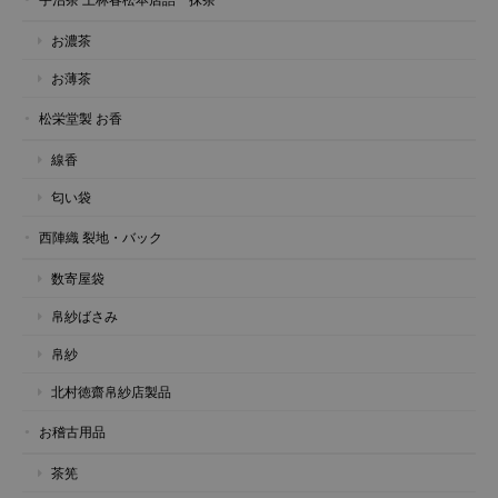
お濃茶
お薄茶
松栄堂製 お香
線香
匂い袋
西陣織 裂地・バック
数寄屋袋
帛紗ばさみ
帛紗
北村徳齋帛紗店製品
お稽古用品
茶筅